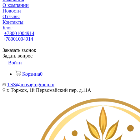
О компании
Новости
Отзывы
Контакты
Блог
+78001004914
+78001004914
Заказать звонок
Задать вопрос
Войти
Корзина
0
TSS@mosagrogroup.ru
г. Торжок, 1й Первомайский пер. д.11А