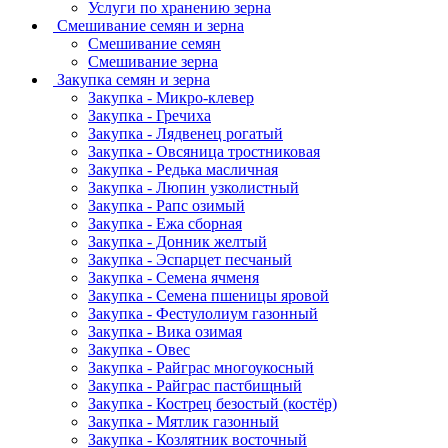
Услуги по хранению зерна
Смешивание семян и зерна
Смешивание семян
Смешивание зерна
Закупка семян и зерна
Закупка - Микро-клевер
Закупка - Гречиха
Закупка - Лядвенец рогатый
Закупка - Овсяница тростниковая
Закупка - Редька масличная
Закупка - Люпин узколистный
Закупка - Рапс озимый
Закупка - Ежа сборная
Закупка - Донник желтый
Закупка - Эспарцет песчаный
Закупка - Семена ячменя
Закупка - Семена пшеницы яровой
Закупка - Фестулолиум газонный
Закупка - Вика озимая
Закупка - Овес
Закупка - Райграс многоукосный
Закупка - Райграс пастбищный
Закупка - Кострец безостый (костёр)
Закупка - Мятлик газонный
Закупка - Козлятник восточный