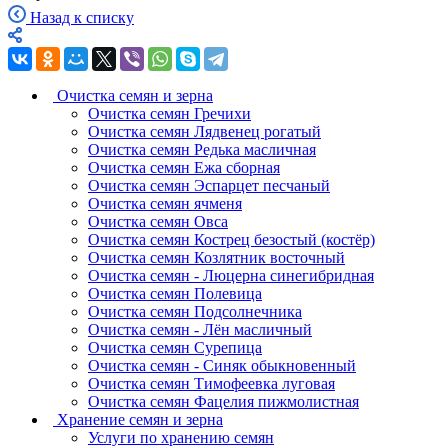
Назад к списку
Очистка семян и зерна
Очистка семян Гречихи
Очистка семян Лядвенец рогатый
Очистка семян Редька масличная
Очистка семян Ежа сборная
Очистка семян Эспарцет песчаный
Очистка семян ячменя
Очистка семян Овса
Очистка семян Кострец безостый (костёр)
Очистка семян Козлятник восточный
Очистка семян - Люцерна синегибридная
Очистка семян Полевица
Очистка семян Подсолнечника
Очистка семян - Лён масличный
Очистка семян Сурепица
Очистка семян - Синяк обыкновенный
Очистка семян Тимофеевка луговая
Очистка семян Фацелия пижмолистная
Хранение семян и зерна
Услуги по хранению семян