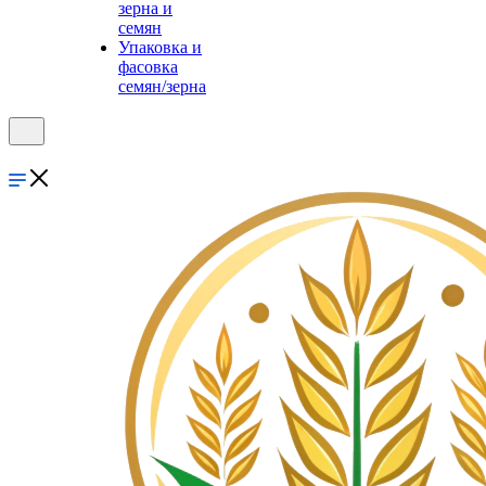
зерна и
семян
Упаковка и
фасовка
семян/зерна