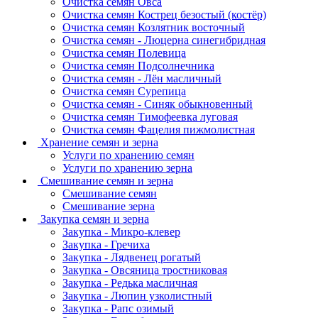
Очистка семян Овса
Очистка семян Кострец безостый (костёр)
Очистка семян Козлятник восточный
Очистка семян - Люцерна синегибридная
Очистка семян Полевица
Очистка семян Подсолнечника
Очистка семян - Лён масличный
Очистка семян Сурепица
Очистка семян - Синяк обыкновенный
Очистка семян Тимофеевка луговая
Очистка семян Фацелия пижмолистная
Хранение семян и зерна
Услуги по хранению семян
Услуги по хранению зерна
Смешивание семян и зерна
Смешивание семян
Смешивание зерна
Закупка семян и зерна
Закупка - Микро-клевер
Закупка - Гречиха
Закупка - Лядвенец рогатый
Закупка - Овсяница тростниковая
Закупка - Редька масличная
Закупка - Люпин узколистный
Закупка - Рапс озимый