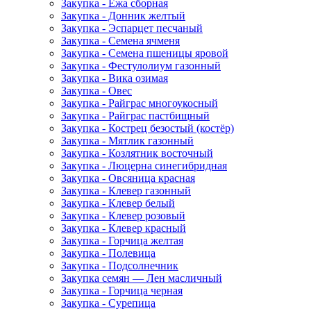
Закупка - Ежа сборная
Закупка - Донник желтый
Закупка - Эспарцет песчаный
Закупка - Семена ячменя
Закупка - Семена пшеницы яровой
Закупка - Фестулолиум газонный
Закупка - Вика озимая
Закупка - Овес
Закупка - Райграс многоукосный
Закупка - Райграс пастбищный
Закупка - Кострец безостый (костёр)
Закупка - Мятлик газонный
Закупка - Козлятник восточный
Закупка - Люцерна синегибридная
Закупка - Овсяница красная
Закупка - Клевер газонный
Закупка - Клевер белый
Закупка - Клевер розовый
Закупка - Клевер красный
Закупка - Горчица желтая
Закупка - Полевица
Закупка - Подсолнечник
Закупка семян — Лен масличный
Закупка - Горчица черная
Закупка - Сурепица