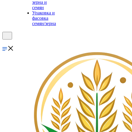
зерна и
семян
Упаковка и
фасовка
семян/зерна