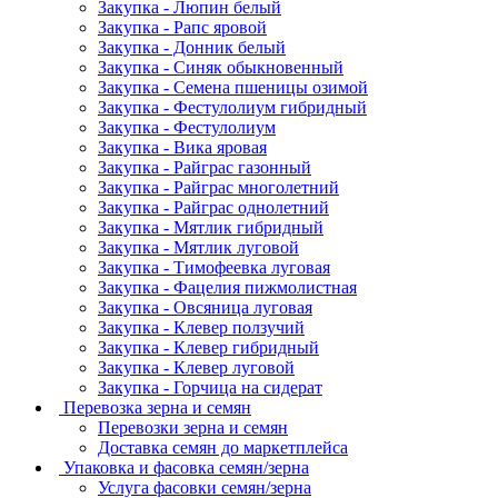
Закупка - Люпин белый
Закупка - Рапс яровой
Закупка - Донник белый
Закупка - Синяк обыкновенный
Закупка - Семена пшеницы озимой
Закупка - Фестулолиум гибридный
Закупка - Фестулолиум
Закупка - Вика яровая
Закупка - Райграс газонный
Закупка - Райграс многолетний
Закупка - Райграс однолетний
Закупка - Мятлик гибридный
Закупка - Мятлик луговой
Закупка - Тимофеевка луговая
Закупка - Фацелия пижмолистная
Закупка - Овсяница луговая
Закупка - Клевер ползучий
Закупка - Клевер гибридный
Закупка - Клевер луговой
Закупка - Горчица на сидерат
Перевозка зерна и семян
Перевозки зерна и семян
Доставка семян до маркетплейса
Упаковка и фасовка семян/зерна
Услуга фасовки семян/зерна