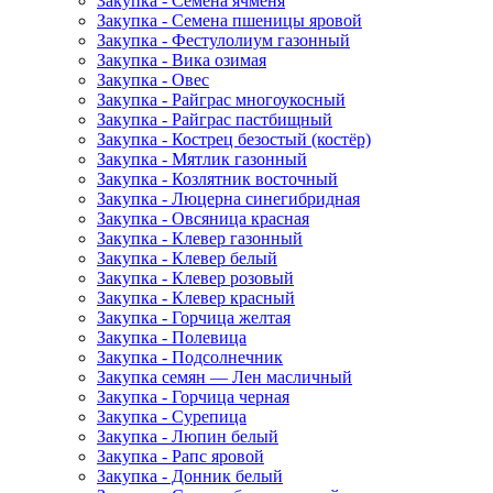
Закупка - Семена ячменя
Закупка - Семена пшеницы яровой
Закупка - Фестулолиум газонный
Закупка - Вика озимая
Закупка - Овес
Закупка - Райграс многоукосный
Закупка - Райграс пастбищный
Закупка - Кострец безостый (костёр)
Закупка - Мятлик газонный
Закупка - Козлятник восточный
Закупка - Люцерна синегибридная
Закупка - Овсяница красная
Закупка - Клевер газонный
Закупка - Клевер белый
Закупка - Клевер розовый
Закупка - Клевер красный
Закупка - Горчица желтая
Закупка - Полевица
Закупка - Подсолнечник
Закупка семян — Лен масличный
Закупка - Горчица черная
Закупка - Сурепица
Закупка - Люпин белый
Закупка - Рапс яровой
Закупка - Донник белый