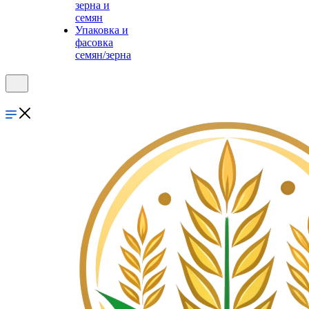
зерна и
семян
Упаковка и
фасовка
семян/зерна