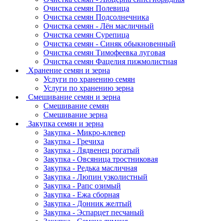
Очистка семян Полевица
Очистка семян Подсолнечника
Очистка семян - Лён масличный
Очистка семян Сурепица
Очистка семян - Синяк обыкновенный
Очистка семян Тимофеевка луговая
Очистка семян Фацелия пижмолистная
Хранение семян и зерна
Услуги по хранению семян
Услуги по хранению зерна
Смешивание семян и зерна
Смешивание семян
Смешивание зерна
Закупка семян и зерна
Закупка - Микро-клевер
Закупка - Гречиха
Закупка - Лядвенец рогатый
Закупка - Овсяница тростниковая
Закупка - Редька масличная
Закупка - Люпин узколистный
Закупка - Рапс озимый
Закупка - Ежа сборная
Закупка - Донник желтый
Закупка - Эспарцет песчаный