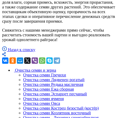
доля влаги, сорная примесь, всхожесть, энергия прорастания,
а также содержание семян других растений. Это обеспечивает
поставщикам объективную оценку, прозрачность на всех
этапах сделки и оперативное перечисление денежных средств
сразу после завершения приемки.
Свяжитесь с нашими менеджерами прямо сейчас, чтобы
рассчитать стоимость вашей партии и выгодно реализовать
урожай однолетнего райграса!
Назад к списку
Очистка семян и зерна
Очистка семян Гречихи
Очистка семян Лядвенец рогатый
Очистка семян Редька масличная
Очистка семян Ежа сборная
Очистка семян Эспарцет песчаный
Очистка семян ячменя
Очистка семян Овса
Очистка семян Кострец безостый (костёр)
Очистка семян Козлятник восточный
Очистка семян - Люцерна синегибридная