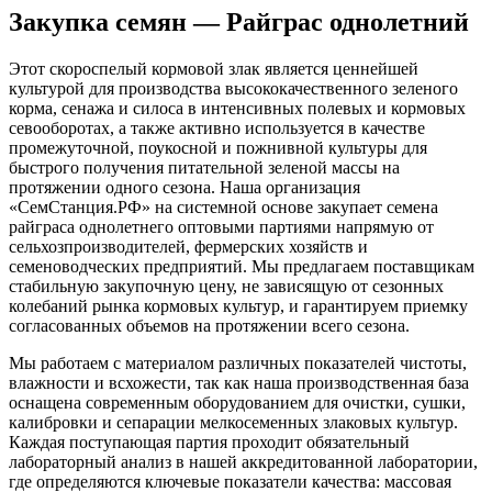
Закупка семян — Райграс однолетний
Этот скороспелый кормовой злак является ценнейшей
культурой для производства высококачественного зеленого
корма, сенажа и силоса в интенсивных полевых и кормовых
севооборотах, а также активно используется в качестве
промежуточной, поукосной и пожнивной культуры для
быстрого получения питательной зеленой массы на
протяжении одного сезона. Наша организация
«СемСтанция.РФ» на системной основе закупает семена
райграса однолетнего оптовыми партиями напрямую от
сельхозпроизводителей, фермерских хозяйств и
семеноводческих предприятий. Мы предлагаем поставщикам
стабильную закупочную цену, не зависящую от сезонных
колебаний рынка кормовых культур, и гарантируем приемку
согласованных объемов на протяжении всего сезона.
Мы работаем с материалом различных показателей чистоты,
влажности и всхожести, так как наша производственная база
оснащена современным оборудованием для очистки, сушки,
калибровки и сепарации мелкосеменных злаковых культур.
Каждая поступающая партия проходит обязательный
лабораторный анализ в нашей аккредитованной лаборатории,
где определяются ключевые показатели качества: массовая